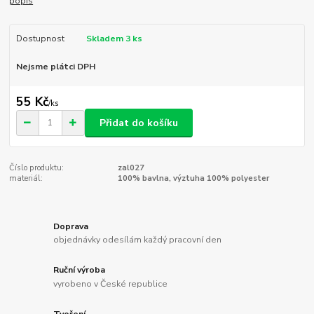
popis
Dostupnost
Skladem 3 ks
Nejsme plátci DPH
55 Kč
/
ks
Přidat do košíku
Číslo produktu:
zal027
materiál:
100% bavlna, výztuha 100% polyester
Doprava
objednávky odesílám každý pracovní den
Ruční výroba
vyrobeno v České republice