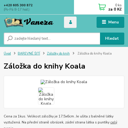
0
ks
+420 605 300 872
za
0 Kč
(Po-Pá 8-17 hod.)
Menu
Hledat
Úvod
BAREVNÉ ŠITÍ
Záložky do knih
Záložka do knihy Koala
Záložka do knihy Koala
Cena za 1kus. Velikost záložky je 17,5x6cm. Je ušita z balněné látky
vyztužená. Na přední straně obrázek, zádní strana látka s puntíky
celý