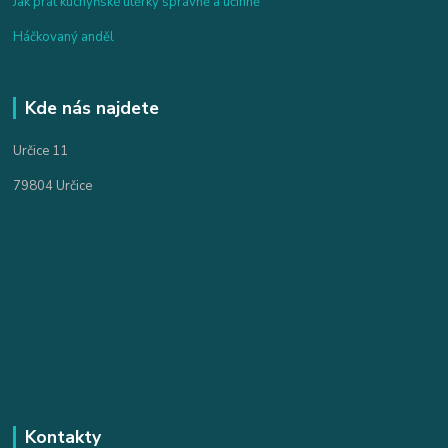
Jak prát kuchyňské utěrky správně a účinně
Háčkovaný anděl
Kde nás najdete
Určice 11
79804 Určice
Kontakty