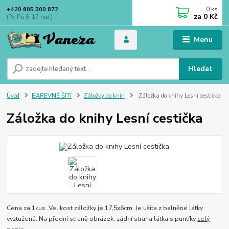
0
ks
+420 605 300 872
za
0 Kč
(Po-Pá 8-17 hod.)
Menu
Hledat
Úvod
BAREVNÉ ŠITÍ
Záložky do knih
Záložka do knihy Lesní cestička
Záložka do knihy Lesní cestička
Cena za 1kus. Velikost záložky je 17,5x6cm. Je ušita z balněné látky
vyztužená. Na přední straně obrázek, zádní strana látka s puntíky
celý