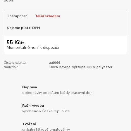
popis
Dostupnost
Není skladem
Nejsme plátci DPH
55 Kč
/
ks
Momentálně není k dispozici
Číslo produktu:
zal066
materiál:
100% bavlna, výztuha 100% polyester
Doprava
objednávky odesílám každý pracovní den
Ruční výroba
vyrobeno v České republice
Tvoření
unikátní látkové omalovánky