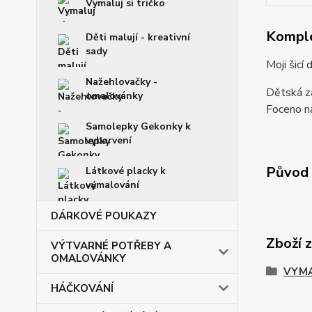
Vymaluj si tričko
Komple
Děti malují - kreativní
sady
Moji šicí
Nažehlovačky -
Dětská zá
omalovánky
Foceno na
Samolepky Gekonky k
vybarvení
Původ 
Látkové placky k
vymalování
DÁRKOVÉ POUKAZY
Zboží 
VÝTVARNÉ POTŘEBY A
OMALOVÁNKY
VYMA
HÁČKOVÁNÍ