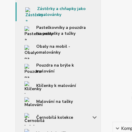
Zástěrky a chňapky jako
omalovánky
Pastelkovníky a pouzdra
na pastelky a tužky
Obaly na mobil -
omalovánky
Pouzdra na brýle k
malování
Klíčenky k malování
Malování na tašky
Černobílá kolekce
Kompl