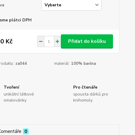
va
sme plátci DPH
0 Kč
Přidat do košíku
roduktu:
za044
materiál:
100% bavlna
Tvoření
Pro čtenáře
unikátní látkové
spousta dárků pro
omalovánky
knihomoly
Komentáře
0