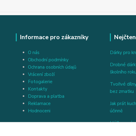
Informace pro zákazníky
Nejčten
O nás
Dárky pro kn
Obchodní podmínky
Drobné dárky
Ochrana osobních údajů
školního rok
Vrácení zboží
Fotogalerie
Tvořivé dílny
Kontakty
bez zmatku
Doprava a platba
Reklamace
Jak prát kuc
Hodnoceni
účinně
Háčkovaný a