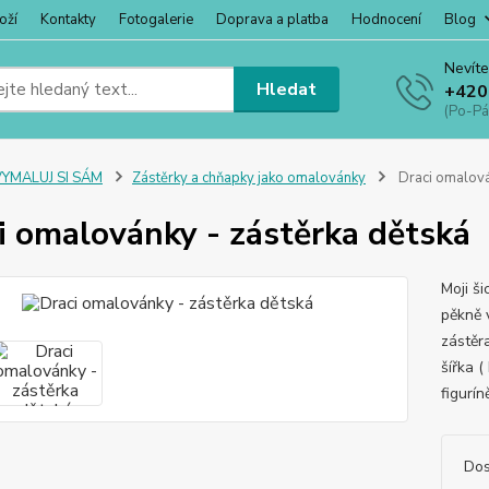
oží
Kontakty
Fotogalerie
Doprava a platba
Hodnocení
Blog
Nevíte
Hledat
+420
(Po-Pá
VYMALUJ SI SÁM
Zástěrky a chňapky jako omalovánky
Draci omalová
i omalovánky - zástěrka dětská
Moji ši
pěkně 
zástěr
šířka 
figurín
Dos