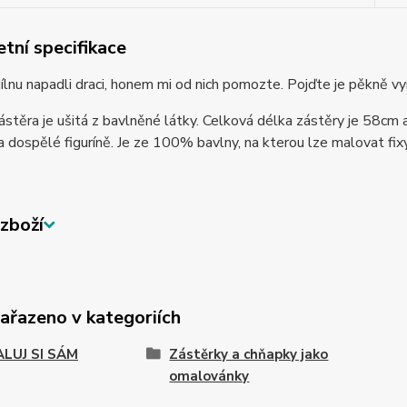
tní specifikace
 dílnu napadli draci, honem mi od nich pomozte. Pojďte je pěkně 
stěra je ušitá z bavlněné látky. Celková délka zástěry je 58cm 
 dospělé figuríně. Je ze 100% bavlny, na kterou lze malovat fixy n
zboží
zařazeno v kategoriích
LUJ SI SÁM
Zástěrky a chňapky jako
omalovánky