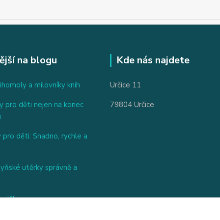
ější na blogu
Kde nás najdete
ihomoly a milovníky knih
Určice 11
 pro děti nejen na konec
79804 Určice
u
 pro děti: Snadno, rychle a
hyňské utěrky správně a
nděl