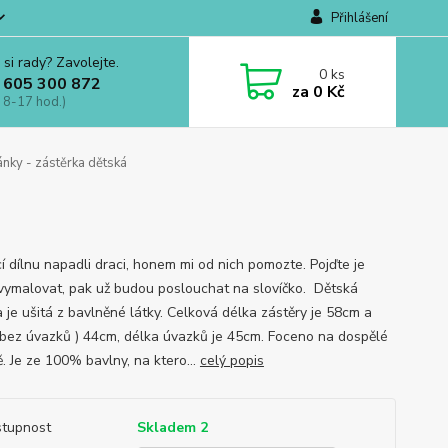
Přihlášení
 si rady? Zavolejte.
0
ks
 605 300 872
za
0 Kč
 8-17 hod.)
nky - zástěrka dětská
cí dílnu napadli draci, honem mi od nich pomozte. Pojďte je
vymalovat, pak už budou poslouchat na slovíčko. Dětská
a je ušitá z bavlněné látky. Celková délka zástěry je 58cm a
( bez úvazků ) 44cm, délka úvazků je 45cm. Foceno na dospělé
ě. Je ze 100% bavlny, na ktero...
celý popis
tupnost
Skladem 2