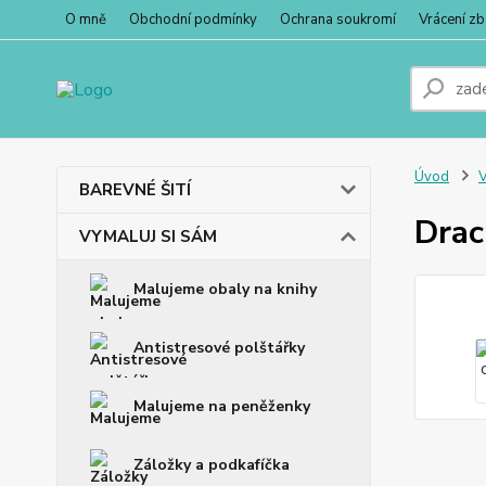
O mně
Obchodní podmínky
Ochrana soukromí
Vrácení zb
Úvod
BAREVNÉ ŠITÍ
Drac
VYMALUJ SI SÁM
Malujeme obaly na knihy
Antistresové polštářky
Malujeme na peněženky
Záložky a podkafíčka