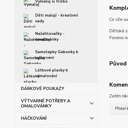
Vymaluj si tričko
Komple
Děti malují - kreativní
Co vše uv
sady
Dětská zá
Nažehlovačky -
Foceno na
omalovánky
Samolepky Gekonky k
vybarvení
Původ 
Látkové placky k
vymalování
Komen
DÁRKOVÉ POUKAZY
Zatím nik
VÝTVARNÉ POTŘEBY A
OMALOVÁNKY
Přidat
HÁČKOVÁNÍ