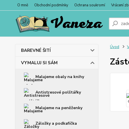
O mně
Obchodní podmínky
Ochrana soukromí
Vrácení zb
Úvod
BAREVNÉ ŠITÍ
Zást
VYMALUJ SI SÁM
Malujeme obaly na knihy
Antistresové polštářky
Malujeme na peněženky
Záložky a podkafíčka