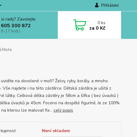
Přihlášení
 si rady? Zavolejte.
0
ks
 605 300 872
za
0 Kč
 8-17 hod.)
á Moře
 uvidíte na dovolené v moři? Želvy, ryby, korály, a mnoho
. Vše najdete i na této zástěrce. Dětská zástěra je ušitá z
né látky. Celková délka zástěry je 58cm a šířka ( bez úvazků )
délka úvazků je 45cm. Foceno na dospělé figuríně. Je ze 100%
 na kterou lze malovat fix...
celý popis
tupnost
Není skladem