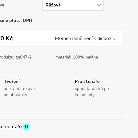
va
sme plátci DPH
0 Kč
Momentálně není k dispozici
roduktu:
za047-2
materiál:
100% bavlna
Tvoření
Pro čtenáře
unikátní látkové
spousta dárků pro
omalovánky
knihomoly
Komentáře
0