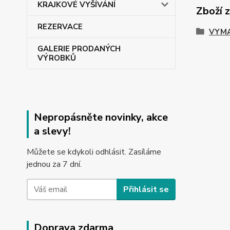
KRAJKOVÉ VYŠÍVÁNÍ
Zboží 
REZERVACE
VYMA
GALERIE PRODANÝCH
VÝROBKŮ
Nepropásněte novinky, akce
a slevy!
Můžete se kdykoli odhlásit. Zasíláme
jednou za 7 dní.
Přihlásit se
Doprava zdarma