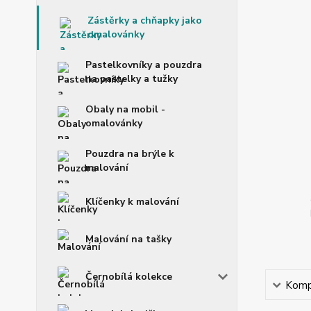
Zástěrky a chňapky jako
omalovánky
Pastelkovníky a pouzdra
na pastelky a tužky
Obaly na mobil -
omalovánky
Pouzdra na brýle k
malování
Klíčenky k malování
Malování na tašky
Černobílá kolekce
Kompl