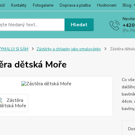
oží
Kontakty
Fotogalerie
Doprava a platba
Hodnocení
Blog
Nevíte
Hledat
+420
(Po-Pá
VYMALUJ SI SÁM
Zástěrky a chňapky jako omalovánky
Zástěra dětsk
ěra dětská Moře
Co vše
dalšího
bavlně
44cm, 
bavlny,
Dos