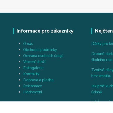
Informace pro zákazníky
Nejčten
O nás
Dárky pro kn
Obchodní podmínky
Drobné dárky
Ochrana osobních údajů
školního rok
Vrácení zboží
Fotogalerie
Tvořivé dílny
Kontakty
bez zmatku
Doprava a platba
Reklamace
Jak prát kuc
Hodnoceni
účinně
Háčkovaný a