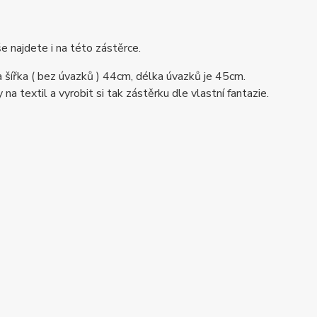
še najdete i na této zástěrce.
a šířka ( bez úvazků ) 44cm, délka úvazků je 45cm.
a textil a vyrobit si tak zástěrku dle vlastní fantazie.