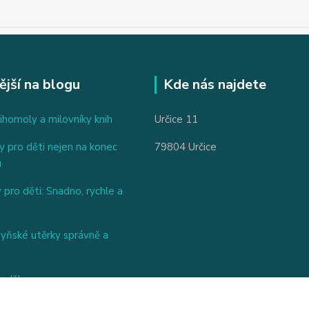
ější na blogu
Kde nás najdete
ihomoly a milovníky knih
Určice 11
 pro děti nejen na konec
79804 Určice
u
 pro děti: Snadno, rychle a
hyňské utěrky správně a
nděl