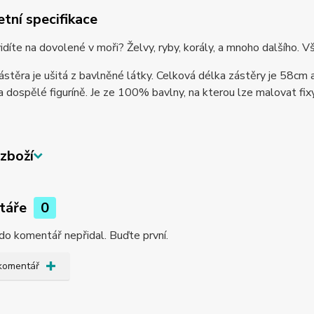
tní specifikace
idíte na dovolené v moři? Želvy, ryby, korály, a mnoho dalšího. V
stěra je ušitá z bavlněné látky. Celková délka zástěry je 58cm 
 dospělé figuríně. Je ze 100% bavlny, na kterou lze malovat fixy n
zboží
táře
0
do komentář nepřidal. Buďte první.
 komentář