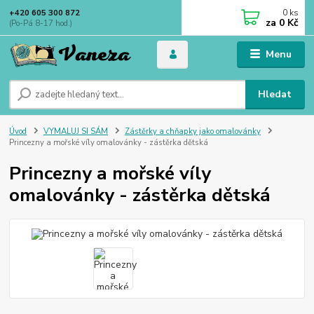
0
ks
+420 605 300 872
za
0 Kč
(Po-Pá 8-17 hod.)
Menu
Hledat
Úvod
VYMALUJ SI SÁM
Zástěrky a chňapky jako omalovánky
Princezny a mořské víly omalovánky - zástěrka dětská
Princezny a mořské víly
omalovánky - zástěrka dětská