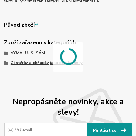
textil a vyrobit si tak zástěrku dle vlastní fantazie.
Původ zboží
Zboží zařazeno v kategoriích
VYMALUJ SI SÁM
Zástěrky a chňapky jako omalovánky
Nepropásněte novinky, akce a
slevy!
Přihlásit se