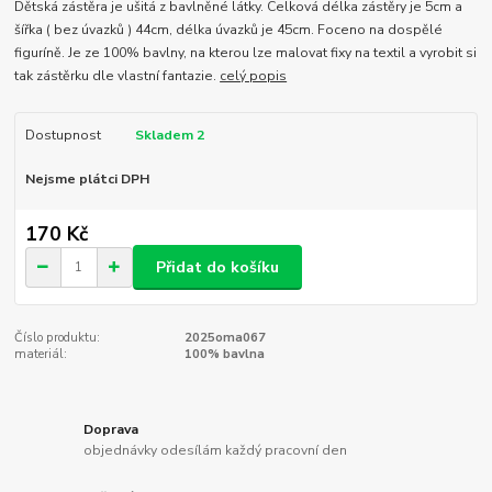
Dětská zástěra je ušitá z bavlněné látky. Celková délka zástěry je 5cm a
šířka ( bez úvazků ) 44cm, délka úvazků je 45cm. Foceno na dospělé
figuríně. Je ze 100% bavlny, na kterou lze malovat fixy na textil a vyrobit si
tak zástěrku dle vlastní fantazie.
celý popis
Dostupnost
Skladem 2
Nejsme plátci DPH
170 Kč
Přidat do košíku
Číslo produktu:
2025oma067
materiál:
100% bavlna
Doprava
objednávky odesílám každý pracovní den