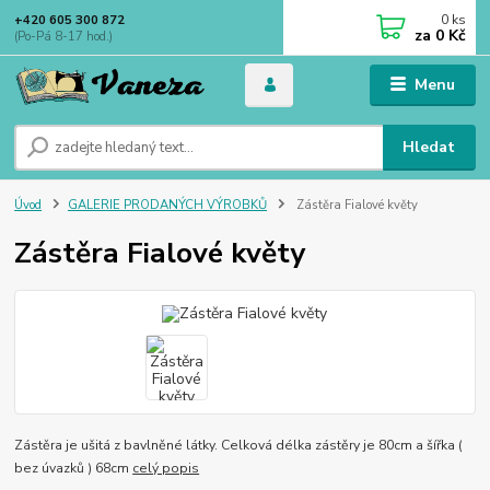
0
ks
+420 605 300 872
za
0 Kč
(Po-Pá 8-17 hod.)
Menu
Hledat
Úvod
GALERIE PRODANÝCH VÝROBKŮ
Zástěra Fialové květy
Zástěra Fialové květy
Zástěra je ušitá z bavlněné látky. Celková délka zástěry je 80cm a šířka (
bez úvazků ) 68cm
celý popis