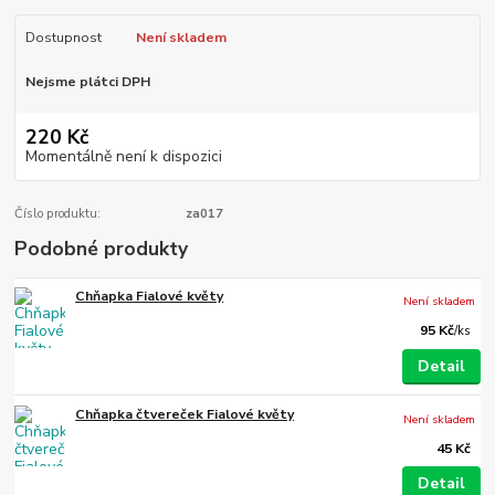
Dostupnost
Není skladem
Nejsme plátci DPH
220 Kč
Momentálně není k dispozici
Číslo produktu:
za017
Podobné produkty
Chňapka Fialové květy
Není skladem
95 Kč
/
ks
Detail
Chňapka čtvereček Fialové květy
Není skladem
45 Kč
Detail