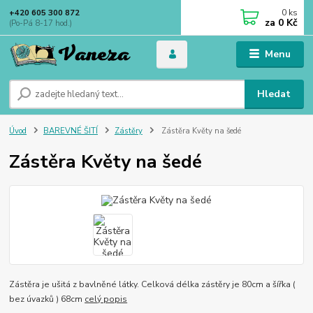
0
ks
+420 605 300 872
za
0 Kč
(Po-Pá 8-17 hod.)
Menu
Hledat
Úvod
BAREVNÉ ŠITÍ
Zástěry
Zástěra Květy na šedé
Zástěra Květy na šedé
Zástěra je ušitá z bavlněné látky. Celková délka zástěry je 80cm a šířka (
bez úvazků ) 68cm
celý popis