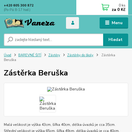
0
ks
+420 605 300 872
za
0 Kč
(Po-Pá 8-17 hod.)
Menu
Hledat
Úvod
BAREVNÉ ŠITÍ
Zástěry
Zástěrky do školy
Zástěrka
Beruška
Zástěrka Beruška
Malá velikost je výška 43cm, šířka 40cm, délka úvazků je cca 35cm.
Střední velikost je výška 65cm, šířka 49cm, délka úvazků je cca 40cm.