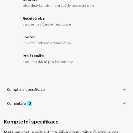
objednávky odesílám každý pracovní den
Ruční výroba
vyrobeno v České republice
Tvoření
unikátní látkové omalovánky
Pro čtenáře
spousta dárků pro knihomoly
Kompletní specifikace
Komentáře
0
Kompletní specifikace
Malá
velikost je výška 43cm, šířka 40cm, délka úvazků je cca