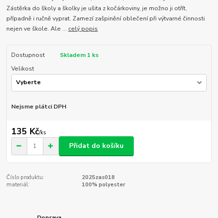
Zástěrka do školy a školky je ušita z kočárkoviny, je možno ji otřít,
případně i ručně vyprat. Zamezí zašpinění oblečení při výtvarné činnosti
nejen ve škole. Ale ...
celý popis
Dostupnost
Skladem 1 ks
Velikost
Nejsme plátci DPH
135 Kč
/
ks
Přidat do košíku
Číslo produktu:
2025zas018
materiál:
100% polyester
Doprava