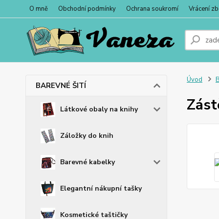
O mně
Obchodní podmínky
Ochrana soukromí
Vrácení zb
Úvod
BAREVNÉ ŠITÍ
Zást
Látkové obaly na knihy
Záložky do knih
Barevné kabelky
Elegantní nákupní tašky
Kosmetické taštičky