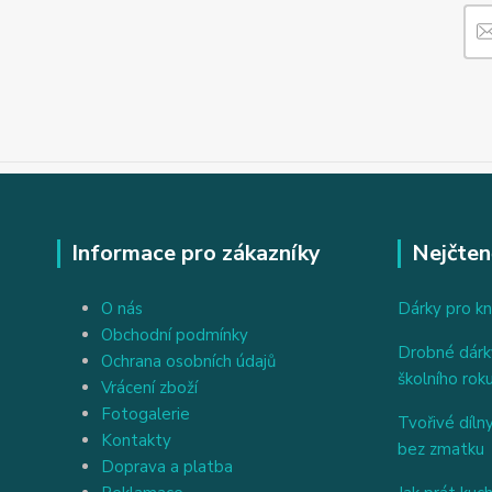
Informace pro zákazníky
Nejčten
O nás
Dárky pro kn
Obchodní podmínky
Drobné dárky
Ochrana osobních údajů
školního rok
Vrácení zboží
Fotogalerie
Tvořivé dílny
Kontakty
bez zmatku
Doprava a platba