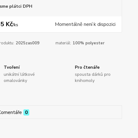
sme plátci DPH
5 Kč
Momentálně není k dispozici
/
ks
roduktu:
2025zas009
materiál:
100% polyester
Tvoření
Pro čtenáře
unikátní látkové
spousta dárků pro
omalovánky
knihomoly
Komentáře
0