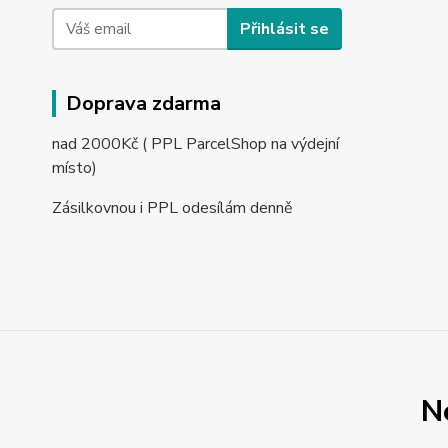
Přihlásit se
Doprava zdarma
nad 2000Kč ( PPL ParcelShop na výdejní
místo)
Zásilkovnou i PPL odesílám denně
N