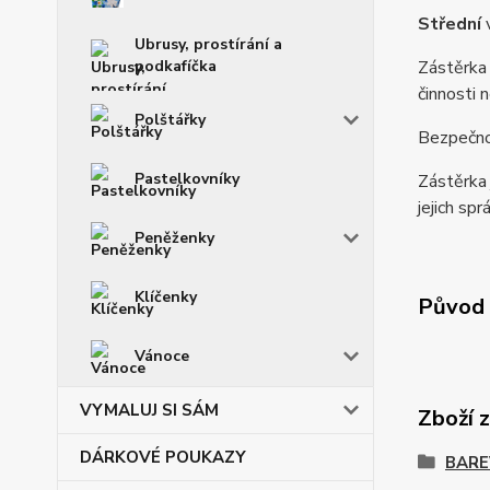
Střední
v
Ubrusy, prostírání a
podkafíčka
Zástěrka 
činnosti 
Polštářky
Bezpečno
Pastelkovníky
Zástěrka 
jejich spr
Peněženky
Klíčenky
Původ 
Vánoce
VYMALUJ SI SÁM
Zboží 
DÁRKOVÉ POUKAZY
BARE