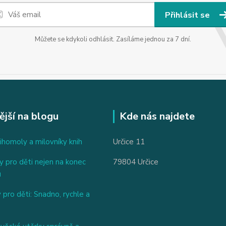
Přihlásit se
Můžete se kdykoli odhlásit. Zasíláme jednou za 7 dní.
ější na blogu
Kde nás najdete
ihomoly a milovníky knih
Určice 11
 pro děti nejen na konec
79804 Určice
u
 pro děti: Snadno, rychle a