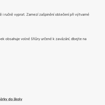
ně i ručně vyprat. Zamezí zašpinění oblečení při výtvarné
k obsahuje volné šňůry určené k zavázání, dbejte na
ěrky do školy