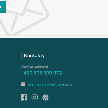
Kontakty
Zdeňka Vaňková
+420 605 300 872
zdenka.vankova@vaneza.cz