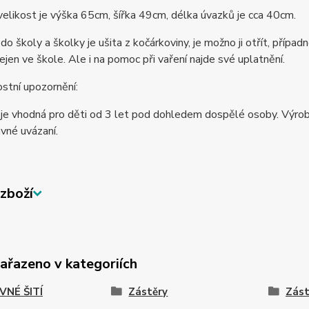
elikost je výška 65cm, šířka 49cm, délka úvazků je cca 40cm.
do školy a školky je ušita z kočárkoviny, je možno ji otřít, případ
nejen ve škole. Ale i na pomoc při vaření najde své uplatnění.
stní upozornění:
je vhodná pro děti od 3 let pod dohledem dospělé osoby. Výrobe
ávné uvázaní.
zboží
zařazeno v kategoriích
VNÉ ŠITÍ
Zástěry
Zást