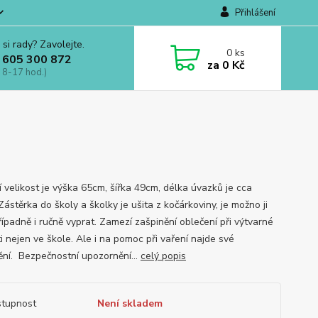
Přihlášení
 si rady? Zavolejte.
0
ks
 605 300 872
za
0 Kč
 8-17 hod.)
í velikost je výška 65cm, šířka 49cm, délka úvazků je cca
ástěrka do školy a školky je ušita z kočárkoviny, je možno ji
případně i ručně vyprat. Zamezí zašpinění oblečení při výtvarné
i nejen ve škole. Ale i na pomoc při vaření najde své
ění. Bezpečnostní upozornění...
celý popis
tupnost
Není skladem