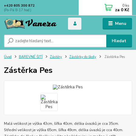
0
ks
+420 605 300 872
za
0 Kč
(Po-Pá 8-17 hod.)
Menu
Hledat
Úvod
BAREVNÉ ŠITÍ
Zástěry
Zástěrky do školy
Zástěrka Pes
Zástěrka Pes
Malá velikost je výška 43cm, šířka 40cm, délka úvazků je cca 35cm.
Střední velikost je výška 65cm, šířka 49cm, délka úvazků je cca 40cm.