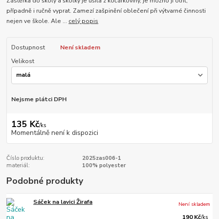
Zástěrka do školy a školky je ušita z kočárkoviny, je možno ji otřít,
případně i ručně vyprat. Zamezí zašpinění oblečení při výtvarné činnosti
nejen ve škole. Ale ...
celý popis
Dostupnost
Není skladem
Velikost
Nejsme plátci DPH
135 Kč
/
ks
Momentálně není k dispozici
Číslo produktu:
2025zas006-1
materiál:
100% polyester
Podobné produkty
Sáček na lavici Žirafa
Není skladem
190 Kč
/
ks