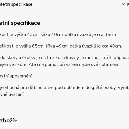
etní specifikace
tní specifikace
kost je výška 43cm, šířka 40cm, délka úvazků je cca 35cm.
elikost je výška 65cm, šířka 49cm, délka úvazků je cca 40cm.
do školy a školky je ušita z kočárkoviny, je možno ji otřít, případ
nejen ve škole. Ale i na pomoc při vaření najde své uplatnění.
stní upozornění:
je vhodná pro děti od 3 let pod dohledem dospělé osoby. Výrobe
ávné uvázaní.
zboží