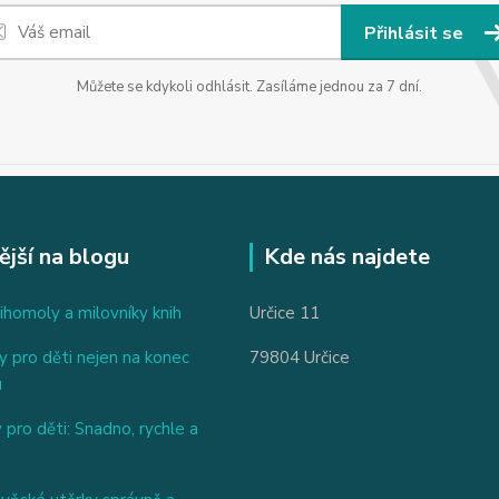
Přihlásit se
Můžete se kdykoli odhlásit. Zasíláme jednou za 7 dní.
ější na blogu
Kde nás najdete
ihomoly a milovníky knih
Určice 11
 pro děti nejen na konec
79804 Určice
u
 pro děti: Snadno, rychle a