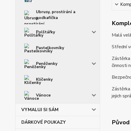
Kompl
Ubrusy, prostírání a
podkafíčka
Komple
Polštářky
Malá veli
Střední v
Pastelkovníky
Zástěrka 
Peněženky
činnosti 
Bezpečno
Klíčenky
Zástěrka 
Vánoce
jejich spr
VYMALUJ SI SÁM
Původ 
DÁRKOVÉ POUKAZY