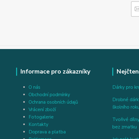
Informace pro zákazníky
Nejčten
O nás
Dárky pro kn
Obchodní podmínky
Drobné dárky
Ochrana osobních údajů
školního rok
Vrácení zboží
Fotogalerie
Tvořivé dílny
Kontakty
bez zmatku
Doprava a platba