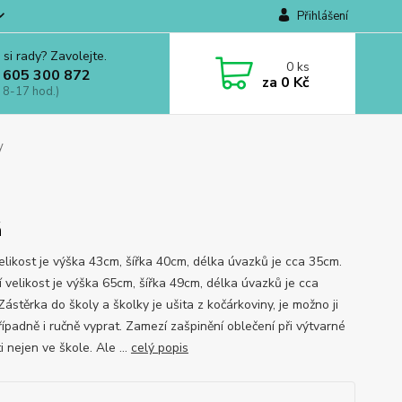
Přihlášení
 si rady? Zavolejte.
0
ks
 605 300 872
za
0 Kč
 8-17 hod.)
y
á
elikost je výška 43cm, šířka 40cm, délka úvazků je cca 35cm.
í velikost je výška 65cm, šířka 49cm, délka úvazků je cca
ástěrka do školy a školky je ušita z kočárkoviny, je možno ji
případně i ručně vyprat. Zamezí zašpinění oblečení při výtvarné
i nejen ve škole. Ale ...
celý popis