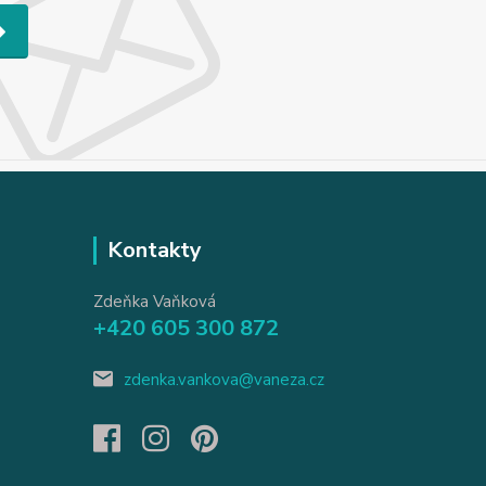
Kontakty
Zdeňka Vaňková
+420 605 300 872
zdenka.vankova@vaneza.cz