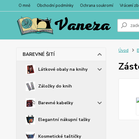
O mně
Obchodní podmínky
Ochrana soukromí
Vrácení zb
Úvod
BAREVNÉ ŠITÍ
Zást
Látkové obaly na knihy
Záložky do knih
Barevné kabelky
Elegantní nákupní tašky
Kosmetické taštičky