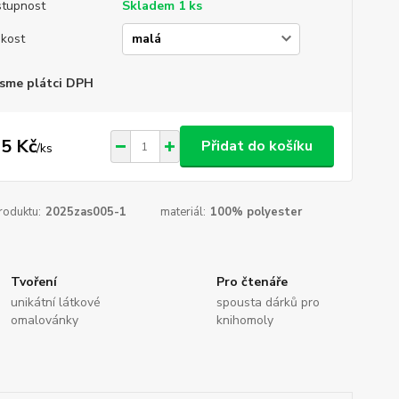
tupnost
Skladem 1 ks
ikost
sme plátci DPH
5 Kč
Přidat do košíku
/
ks
roduktu:
2025zas005-1
materiál:
100% polyester
Tvoření
Pro čtenáře
unikátní látkové
spousta dárků pro
omalovánky
knihomoly