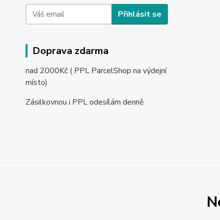
Přihlásit se
Doprava zdarma
nad 2000Kč ( PPL ParcelShop na výdejní
místo)
Zásilkovnou i PPL odesílám denně
N