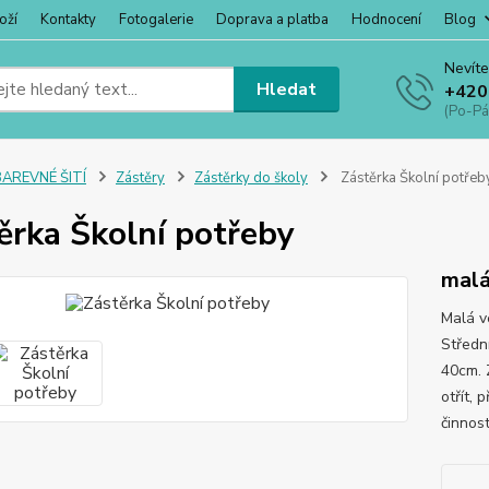
oží
Kontakty
Fotogalerie
Doprava a platba
Hodnocení
Blog
Nevíte
Hledat
+420
(Po-Pá
BAREVNÉ ŠITÍ
Zástěry
Zástěrky do školy
Zástěrka Školní potřeb
ěrka Školní potřeby
mal
Malá v
Středn
40cm. Z
otřít, 
činnost