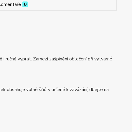
Komentáře
0
ně i ručně vyprat. Zamezí zašpinění oblečení při výtvarné
k obsahuje volné šňůry určené k zavázání, dbejte na