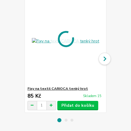
Fixy na textil CARIOCA tenký hrot
Fixy na tex
85 Kč
70 Kč
Skladem 15
Přidat do košíku