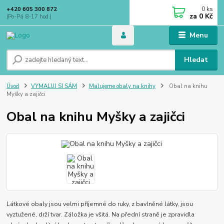
0
ks
+420 605 300 872
za
0 Kč
(Po-Pá 8-17 hod.)
Menu
Hledat
Úvod
VYMALUJ SI SÁM
Malujeme obaly na knihy
Obal na knihu
Myšky a zajičci
Obal na knihu Myšky a zajičci
Látkové obaly jsou velmi příjemné do ruky, z bavlněné látky, jsou
vyztužené, drží tvar. Záložka je všitá. Na přední straně je zpravidla