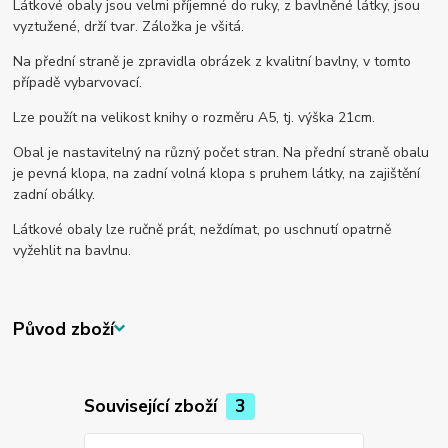
Látkové obaly jsou velmi příjemné do ruky, z bavlněné látky, jsou
vyztužené, drží tvar. Záložka je všitá.
Na přední straně je zpravidla obrázek z kvalitní bavlny, v tomto
případě vybarvovací.
Lze použít na velikost knihy o rozměru A5, tj. výška 21cm.
Obal je nastavitelný na různý počet stran. Na přední straně obalu
je pevná klopa, na zadní volná klopa s pruhem látky, na zajištění
zadní obálky.
Látkové obaly lze ručně prát, neždímat, po uschnutí opatrně
vyžehlit na bavlnu.
Původ zboží
Související zboží
3