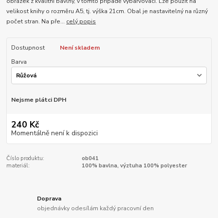
obrázek z kvalitní bavlny, v tomto případě vybarvovací. Lze použít na
velikost knihy o rozměru A5, tj. výška 21cm. Obal je nastavitelný na různý
počet stran. Na pře...
celý popis
Dostupnost
Není skladem
Barva
Nejsme plátci DPH
240 Kč
Momentálně není k dispozici
Číslo produktu:
ob041
materiál:
100% bavlna, výztuha 100% polyester
Doprava
objednávky odesílám každý pracovní den