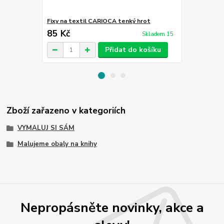
Fixy na textil CARIOCA tenký hrot
Fixy na tex
85 Kč
110 Kč
Skladem 15
Přidat do košíku
Zboží zařazeno v kategoriích
VYMALUJ SI SÁM
Malujeme obaly na knihy
Nepropásněte novinky, akce a