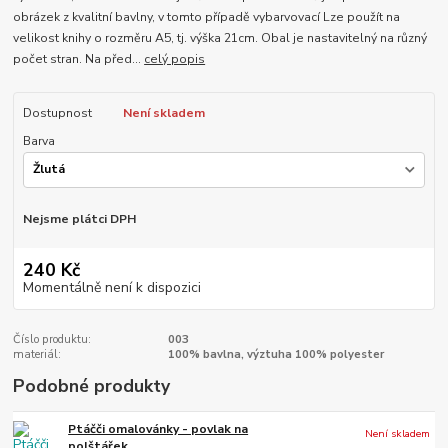
obrázek z kvalitní bavlny, v tomto případě vybarvovací Lze použít na
velikost knihy o rozměru A5, tj. výška 21cm. Obal je nastavitelný na různý
počet stran. Na před...
celý popis
Dostupnost
Není skladem
Barva
Nejsme plátci DPH
240 Kč
Momentálně není k dispozici
Číslo produktu:
003
materiál:
100% bavlna, výztuha 100% polyester
Podobné produkty
Ptáčči omalovánky - povlak na
Není skladem
polštářek