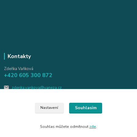
Kontakty
Zdeňka Vaňková
+420 605 300 872
zdenka.vankova@vaneza.cz
Souhlasím
Nastavení
Souhlas můžete odmítnout
zde
.
Vytvořeno na
Eshop-rychle.cz