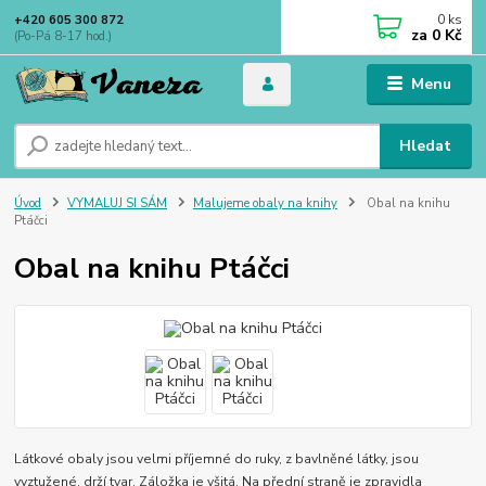
0
ks
+420 605 300 872
za
0 Kč
(Po-Pá 8-17 hod.)
Menu
Hledat
Úvod
VYMALUJ SI SÁM
Malujeme obaly na knihy
Obal na knihu
Ptáčci
Obal na knihu Ptáčci
Látkové obaly jsou velmi příjemné do ruky, z bavlněné látky, jsou
vyztužené, drží tvar. Záložka je všitá. Na přední straně je zpravidla